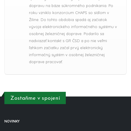
dopravu na báze súkromného podnikania. Po
roku vzniklo konzorcium CHAPS so sídlom v
Žiline. Do tohto obdobia spadá aj začiatok
vývoja elektronického informačného systému v
osobnej železničnej doprave. Podarilo sa
nadviazať kontakt s GR ČSD a po nie veľmi
ľahkom začiatku začal prvý elektronický
informačný systém v osobnej železničnej
doprave pracovať.
Zostaňme v spojení
NOVINKY