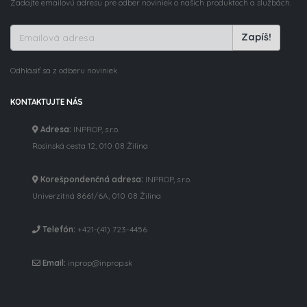
Zadajte emailovú adresu pre odber noviniek o našich produktoch a službách.
Zapíš!
Odhlásiť sa z odberu noviniek
KONTAKTUJTE NÁS
Adresa:
INPROP, s.r.o.
Rosinská cesta 12, 010 08 Žilina
Korešpondenčná adresa:
INPROP, s.r.o.
Univerzitná 8661/6A, 010 08 Žilina
Telefón:
+421-(41) 723-4456
Email:
inprop@inprop.sk