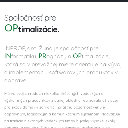
IN
formatiku.
PR
ognózy.
Spoločnosť pre
OP
timalizácie.
IN
formatiku.
INPROP, s.r.o. Žilina je spoločnosť pre
formatiku
,
ognózy
a
timalizácie
,
IN
PR
OP
ktorá sa v prevažnej miere orientuje na vývoj
a implementáciu softwarových produktov v
doprave.
Má vo svojich radoch niekoľko skúsených vedeckých a
výskumných pracovníkov z danej oblasti a realizovala už viacej
projektov doma i v zahraničí. Zvláštnu pozornosť venuje
dopravným, logistickým a komunikačným systémom. Nadväzuje
na tradície niektorých vedeckých tímov bývalej Vysokej školy
dopravy a spojov v Žiline a aj v súčasnosti spolupracuje so