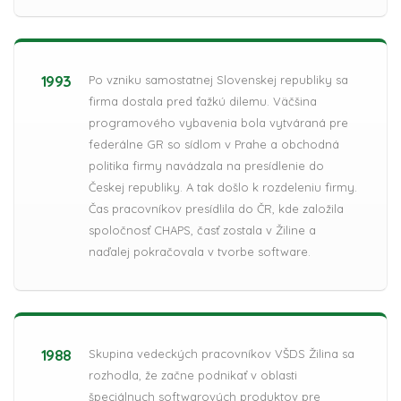
1993
Po vzniku samostatnej Slovenskej republiky sa
firma dostala pred ťažkú dilemu. Väčšina
programového vybavenia bola vytváraná pre
federálne GR so sídlom v Prahe a obchodná
politika firmy navádzala na presídlenie do
Českej republiky. A tak došlo k rozdeleniu firmy.
Čas pracovníkov presídlila do ČR, kde založila
spoločnosť CHAPS, časť zostala v Žiline a
naďalej pokračovala v tvorbe software.
1988
Skupina vedeckých pracovníkov VŠDS Žilina sa
rozhodla, že začne podnikať v oblasti
špeciálnych softwarových produktov pre