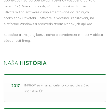
dopravcov (tvorba obehových rozvrhov vozového parku a
personálu). Všetky projekty sú finalizované vo forme
užívateľského software a implementované do reálnych
podmienok užívateľa. Software je väčšinou realizovaný na
platforme Windows a prostredníctvom webových aplikácii.
Súčasťou aktivít je aj konzultačná a poradenská činnosť v oblasti
pôsobnosti firmy.
NAŠA
HISTÓRIA
2017
INPROP sa v rámci celého konzorcia stáva
súčasťou ČD.