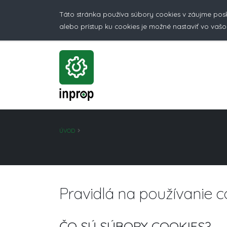
Táto stránka používa súbory cookies v záujme pos
alebo prístup ku cookies je možné nastaviť vo vašo
ÚVOD
Pravidlá na používanie c
ČO SÚ SÚBORY COOKIES?