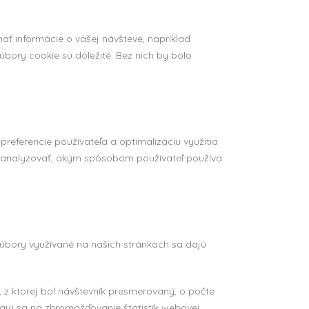
ť informácie o vašej návšteve, napríklad
úbory cookie sú dôležité. Bez nich by bolo
eferencie používateľa a optimalizáciu využitia
ú analyzovať, akým spôsobom používateľ používa
Súbory využívané na našich stránkach sa dajú
, z ktorej bol návštevník presmerovaný, o počte
ajú sa na zhromažďovanie štatistík webovej