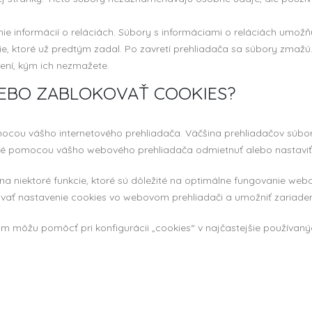
ie informácií o reláciách. Súbory s informáciami o reláciách umož
e, ktoré už predtým zadal. Po zavretí prehliadača sa súbory zmažú
ení, kým ich nezmažete.
EBO ZABLOKOVAŤ COOKIES?
ocou vášho internetového prehliadača. Väčšina prehliadačov súbor
é pomocou vášho webového prehliadača odmietnuť alebo nastaviť p
niektoré funkcie, ktoré sú dôležité na optimálne fungovanie webový
ať nastavenie cookies vo webovom prehliadači a umožniť zariadeniu
m môžu pomôcť pri konfigurácii „cookies“ v najčastejšie používaný