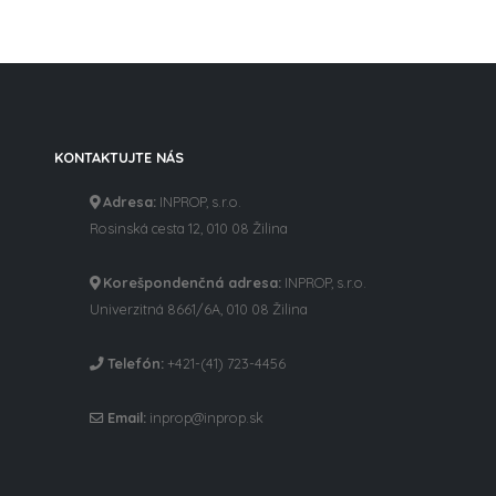
KONTAKTUJTE NÁS
Adresa:
INPROP, s.r.o.
Rosinská cesta 12, 010 08 Žilina
Korešpondenčná adresa:
INPROP, s.r.o.
Univerzitná 8661/6A, 010 08 Žilina
Telefón:
+421-(41) 723-4456
Email:
inprop@inprop.sk