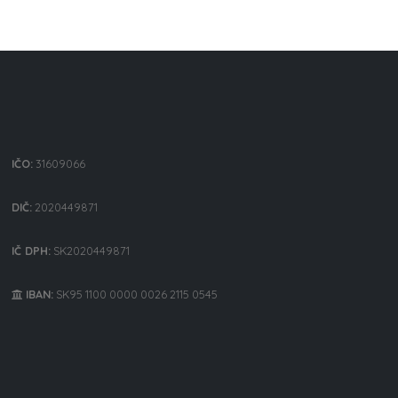
IČO:
31609066
DIČ:
2020449871
IČ DPH:
SK2020449871
IBAN:
SK95 1100 0000 0026 2115 0545