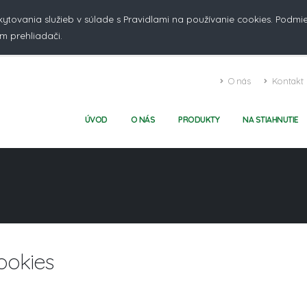
kytovania služieb v súlade s Pravidlami na používanie cookies. Podm
m prehliadači.
O nás
Kontakt
ÚVOD
O NÁS
PRODUKTY
NA STIAHNUTIE
ookies