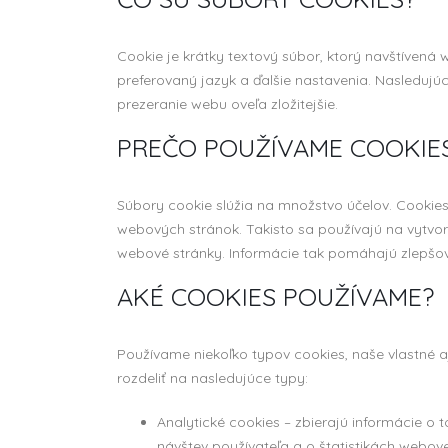
Cookie je krátky textový súbor, ktorý navštíven
preferovaný jazyk a ďalšie nastavenia. Nasledujú
prezeranie webu oveľa zložitejšie.
PREČO POUŽÍVAME COOKIE
Súbory cookie slúžia na množstvo účelov. Cookie
webových stránok. Takisto sa používajú na vytv
webové stránky. Informácie tak pomáhajú zlepšov
AKÉ COOKIES POUŽÍVAME?
Používame niekoľko typov cookies, naše vlastné a
rozdeliť na nasledujúce typy:
Analytické cookies – zbierajú informácie o 
návštev používateľa a o štatistikách webov