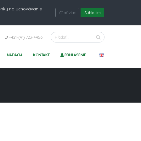
ienky na uchovávanie
Čítať viac
Súhlasím
+421-(41) 723-4456
NADÁCIA
KONTAKT
PRIHLÁSENIE