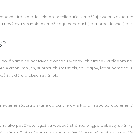
á webová stránka odosiela do prehliadača. Umožňuje webu zaznamena
ca návšteva stránok tak môže byť jednoduchšia a produktívnejšia. S
S?
s používame na nastavenie obsahu webových stránok vzhľadom na pr
orenie anonymných, súhrnných štatistických údajov, ktoré pomáhaj
ať štruktúru a obsah stránok.
j externé súbory získané od partnerov, s ktorými spolupracujeme. 
tom, ako používateľ využíva webovú stránku, o type webovej stránky
ej stránky. Tieto súbory nezaznamenávajú osobné údaje, ale použív