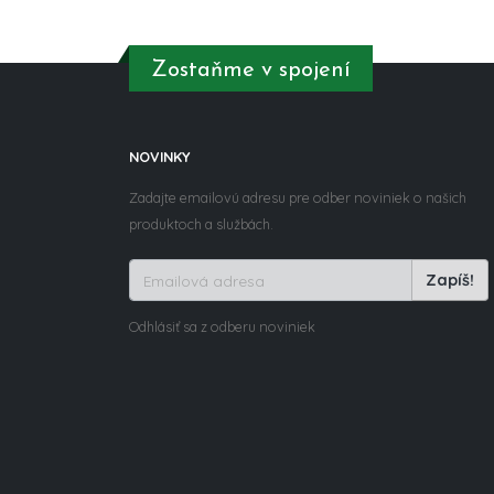
Zostaňme v spojení
NOVINKY
Zadajte emailovú adresu pre odber noviniek o našich
produktoch a službách.
Zapíš!
Odhlásiť sa z odberu noviniek