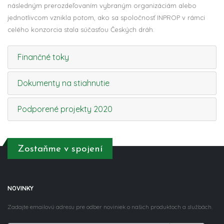
následným prerozdeľovaním vybraným organizáciám alebo
jednotlivcom vznikla potom, ako sa spoločnosť INPROP v rámci
celého konzorcia stala súčasťou Českých dráh.
Finančné toky
Dokumenty na stiahnutie
Podporené projekty 2020
Zostaňme v spojení
NOVINKY
Zadajte emailovú adresu pre odber noviniek o našich produktoch a službách.