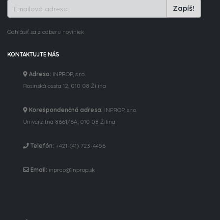
Zapíš!
Odhlásiť sa z odberu noviniek
KONTAKTUJTE NÁS
Adresa:
INPROP, s.r.o.
Rosinská cesta 12, 010 08 Žilina
Korešpondenčná adresa:
INPROP, s.r.o.
Univerzitná 8661/6A, 010 08 Žilina
Telefón:
+421-(41) 723-4456
Email:
inprop@inprop.sk