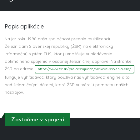
Popis aplikácie
Na jar roku 1998 naša spoločnosť predala multilicenciu
Železniciam Slovenskej republiky (ŽSR) na elektronický
informačný systém ELIS, ktorý umožňuje vyhľadávanie
optimálneho spojenia v osobnej železničnej doprave. Na stránke
ŽSR na adrese
https://www.zsr.sk/pre-cestujucich/vlakove-spojenia-elis/
funguje vyhľadávač, ktorý používa náš vyhľadávací engine a to
nad železničnými dátami, ktoré ŽSR vytvárajú pomocou našich
nástrojov.
Zostaňme v spojení