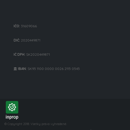
IČO:
31609066
DIČ:
2020449871
IČ DPH:
SK2020449871
IBAN:
SK95 1100 0000 0026 2115 0545
© Copyright 2018. Všetky práva vyhradené.