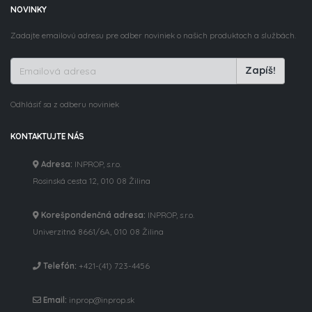
NOVINKY
Zadajte emailovú adresu pre odber noviniek o našich produktoch a službách.
Zapíš!
Odhlásiť sa z odberu noviniek
KONTAKTUJTE NÁS
Adresa:
INPROP, s.r.o.
Rosinská cesta 12, 010 08 Žilina
Korešpondenčná adresa:
INPROP, s.r.o.
Univerzitná 8661/6A, 010 08 Žilina
Telefón:
+421-(41) 723-4456
Email:
inprop@inprop.sk