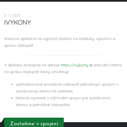
3. 7. 2023
IVYKONY
Webová aplikácia na výpočet vjazdov na zastávky, výkonov a
správu nástupíšť.
V aplikácii dostupnej na adrese
https://ivykony.sk
pribudol nástroj
na správu nástupíšť, ktorý umožňuje:
optimalizované priradenie nástupíšť jednotlivým spojom v
autobusovej stanici/na zastávke.
tlačenie vývesiek s odchodmi spojov pre autobusovú
stanicu a jednotlivé nástupištia.
Zostaňme v spojení