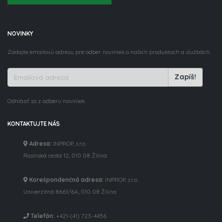
NOVINKY
Zadajte emailovú adresu pre odber noviniek o našich produktoch a službách.
Zapíš!
Odhlásiť sa z odberu noviniek
KONTAKTUJTE NÁS
Adresa:
INPROP, s.r.o.
Rosinská cesta 12, 010 08 Žilina
Korešpondenčná adresa:
INPROP, s.r.o.
Univerzitná 8661/6A, 010 08 Žilina
Telefón:
+421-(41) 723-4456