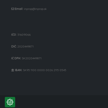
Email:
inprop@inprop.sk
IČO:
31609066
DIČ:
2020449871
IČ DPH:
SK2020449871
IBAN:
SK95 1100 0000 0026 2115 0545