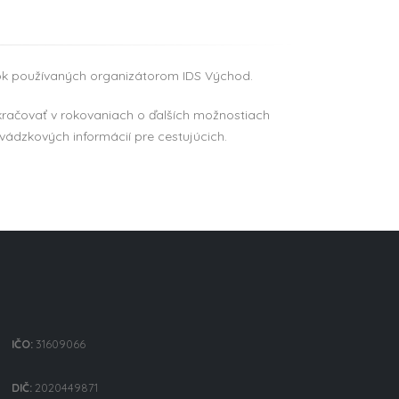
ok používaných organizátorom IDS Východ.
kračovať v rokovaniach o ďalších možnostiach
vádzkových informácií pre cestujúcich.
IČO:
31609066
DIČ:
2020449871