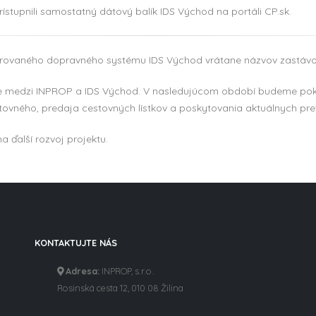
stupnili samostatný dátový balík IDS Východ na portáli CP.sk.
egrovaného dopravného systému IDS Východ vrátane názvov zastáv
ráce medzi INPROP a IDS Východ. V nasledujúcom období budeme po
stovného, predaja cestovných lístkov a poskytovania aktuálnych pre
 ďalší rozvoj projektu.
KONTAKTUJTE NÁS
Adresa:
INPROP, s.r.o.
Rosinská cesta 12, 010 08 Žilina