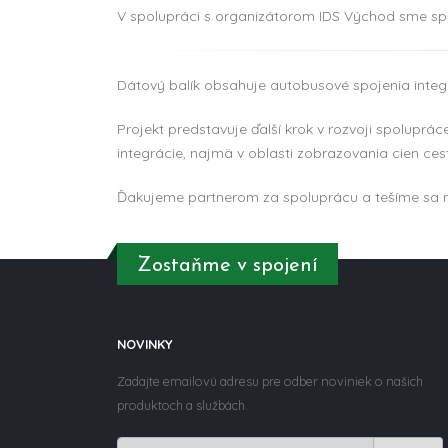
V spolupráci s organizátorom IDS Východ sme sprí
Dátový balík obsahuje autobusové spojenia int
Projekt predstavuje ďalší krok v rozvoji spolup
integrácie, najmä v oblasti zobrazovania cien ce
Ďakujeme partnerom za spoluprácu a tešíme sa na
Zostaňme v spojení
NOVINKY
Zadajte emailovú adresu pre odber noviniek o našich
produktoch a službách.