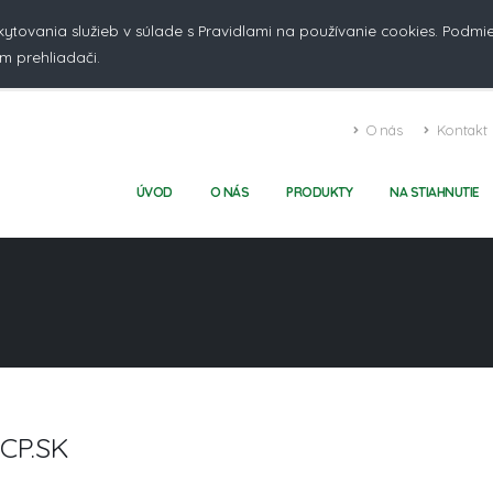
kytovania služieb v súlade s Pravidlami na používanie cookies. Podm
m prehliadači.
O nás
Kontakt
ÚVOD
O NÁS
PRODUKTY
NA STIAHNUTIE
CP.SK