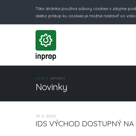
Táto stránka používa súbory cookies v záujme pos
alebo prístup ku cookies je možné nastaviť vo vašo
ÚVOD
NOVINKY
Novinky
19. 6. 2026
IDS VÝCHOD DOSTUPNÝ NA 