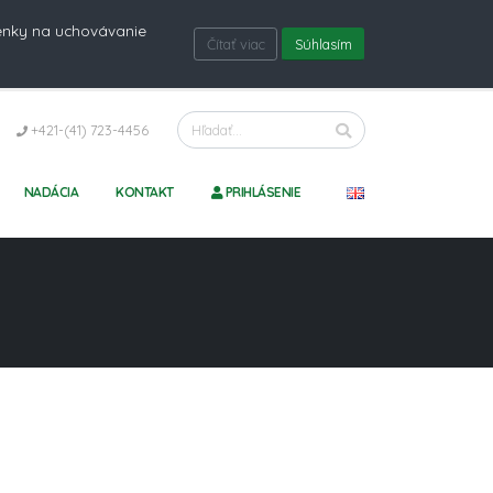
ienky na uchovávanie
Čítať viac
Súhlasím
+421-(41) 723-4456
NADÁCIA
KONTAKT
PRIHLÁSENIE